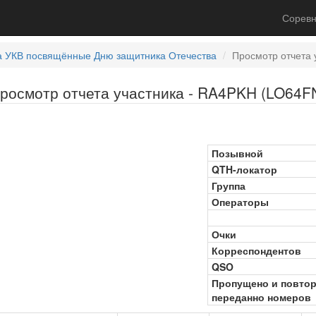
Соревн
а УКВ посвящённые Дню защитника Отечества
Просмотр отчета 
росмотр отчета участника - RA4PKH (LO64F
Позывной
QTH-локатор
Группа
Операторы
Очки
Корреспондентов
QSO
Пропущено и повто
переданно номеров