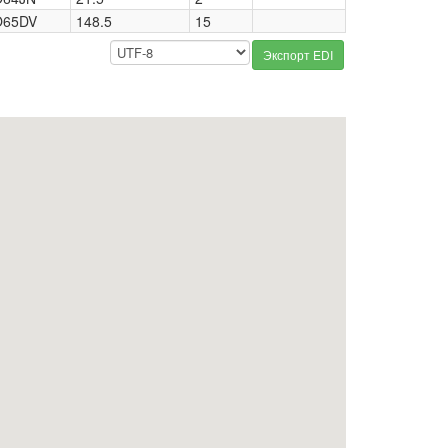
O65DV
148.5
15
Экспорт EDI