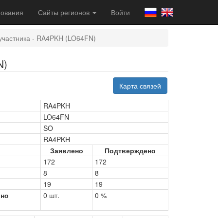
ования
Сайты регионов
Войти
участника - RA4PKH (LO64FN)
N)
Карта связей
RA4PKH
LO64FN
SO
RA4PKH
Заявлено
Подтверждено
172
172
8
8
19
19
рно
0 шт.
0 %