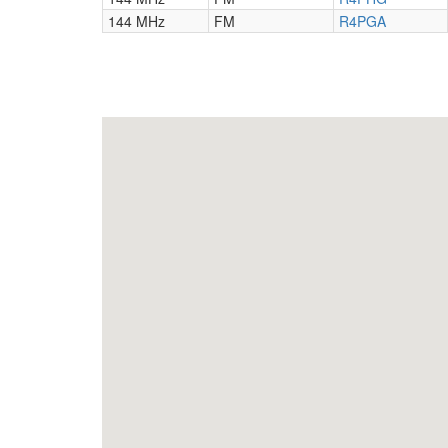
144 MHz
FM
R4PGA