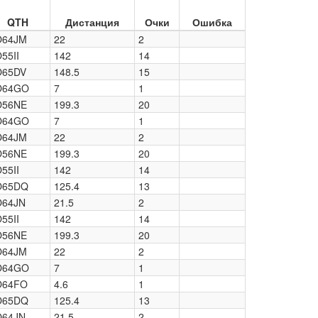
QTH
Дистанция
Очки
Ошибка
O64JM
22
2
55II
142
14
O65DV
148.5
15
O64GO
7
1
O56NE
199.3
20
O64GO
7
1
O64JM
22
2
O56NE
199.3
20
55II
142
14
O65DQ
125.4
13
O64JN
21.5
2
55II
142
14
O56NE
199.3
20
O64JM
22
2
O64GO
7
1
O64FO
4.6
1
O65DQ
125.4
13
O64JN
21.5
2