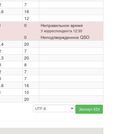
2
7
.6
16
12
1
0
Неправильное время
У корреспондента 12:30
0
Неподтвержденное QSO
.4
20
2
7
.3
20
3
8
2
7
3
7
.6
16
1
10
20
Экспорт EDI