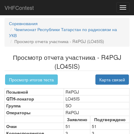
VHFContest
Toggl
navig
Соревнования
Чемпионат Республики Татарстан по радиосвязи на
УКВ
Просмотр отчета участника - R4PGJ (LO45IS)
Просмотр отчета участника - R4PGJ
(LO45IS)
Просмотр итогов теста
Карта связей
Позывной
R4PGJ
QTH-локатор
LO45IS
Группа
SO
Операторы
R4PGJ
Заявлено
Подтверждено
Очки
51
51
Корреспондентов
3
3