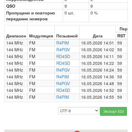
QSO
9
9
Пропущено и повторно
0 шт.
0 %
переданно номеров
Пере
Диапазон
Модуляция
Позывной
Дата
RST
Н
144 MHz
FM
R4PIM
16.05.2026 14:01
59
0
144 MHz
FM
R4PGV
16.05.2026 14:02
59
0
144 MHz
FM
RD4SD
16.05.2026 14:11
59
0
144 MHz
FM
RD4SD
16.05.2026 14:22
59
0
144 MHz
FM
R4PGV
16.05.2026 14:24
59
0
144 MHz
FM
R4PIM
16.05.2026 14:36
59
0
144 MHz
FM
R4PGV
16.05.2026 14:48
59
0
144 MHz
FM
RD4SD
16.05.2026 14:52
59
0
144 MHz
FM
R4PIM
16.05.2026 14:55
59
0
Экспорт EDI