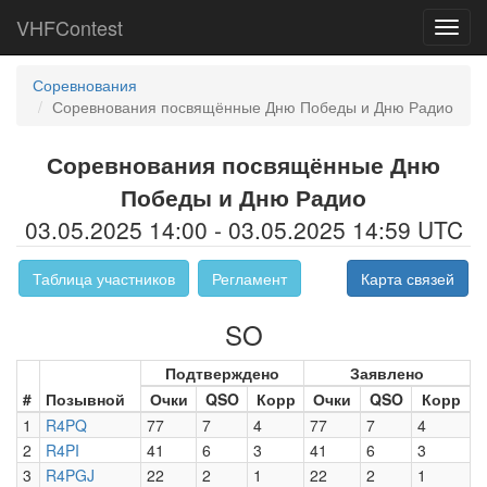
VHFContest
Toggl
navig
Соревнования
Соревнования посвящённые Дню Победы и Дню Радио
Соревнования посвящённые Дню
Победы и Дню Радио
03.05.2025 14:00 - 03.05.2025 14:59 UTC
Таблица участников
Регламент
Карта связей
SO
Подтверждено
Заявлено
#
Позывной
Очки
QSO
Корр
Очки
QSO
Корр
1
R4PQ
77
7
4
77
7
4
2
R4PI
41
6
3
41
6
3
3
R4PGJ
22
2
1
22
2
1