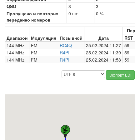
QSO
3
3
Пропущено и повторно
0 шт.
0 %
переданно номеров
Пере
Диапазон
Модуляция
Позывной
Дата
RST
Н
144 MHz
FM
RC4Q
25.02.2024 11:27
59
0
144 MHz
FM
R4PI
25.02.2024 11:39
59
0
144 MHz
FM
R4PI
25.02.2024 11:58
59
0
Экспорт EDI