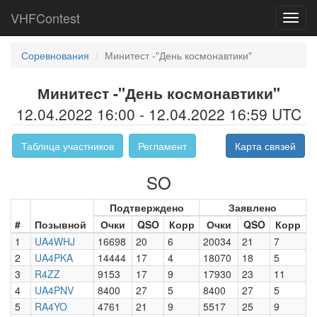
VHFContest
Toggl
navig
Соревнования
Минитест -"День космонавтики"
Минитест -"День космонавтики"
12.04.2022 16:00 - 12.04.2022 16:59 UTC
Таблица участников
Регламент
Карта связей
SO
Подтверждено
Заявлено
#
Позывной
Очки
QSO
Корр
Очки
QSO
Корр
1
UA4WHJ
16698
20
6
20034
21
7
2
UA4PKA
14444
17
4
18070
18
5
3
R4ZZ
9153
17
9
17930
23
11
4
UA4PNV
8400
27
5
8400
27
5
5
RA4YO
4761
21
9
5517
25
9