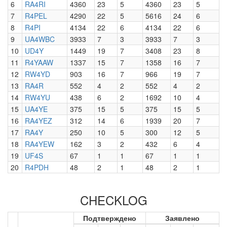
6
RA4RI
4360
23
5
4360
23
5
7
R4PEL
4290
22
5
5616
24
6
8
R4PI
4134
22
6
4134
22
6
9
UA4WBC
3933
7
3
3933
7
3
10
UD4Y
1449
19
7
3408
23
8
11
R4YAAW
1337
15
7
1358
16
7
12
RW4YD
903
16
7
966
19
7
13
RA4R
552
4
2
552
4
2
14
RW4YU
438
6
2
1692
10
4
15
UA4YE
375
15
5
375
15
5
16
RA4YEZ
312
14
6
1939
20
7
17
RA4Y
250
10
5
300
12
5
18
RA4YEW
162
3
2
432
6
4
19
UF4S
67
1
1
67
1
1
20
R4PDH
48
2
1
48
2
1
CHECKLOG
Подтверждено
Заявлено