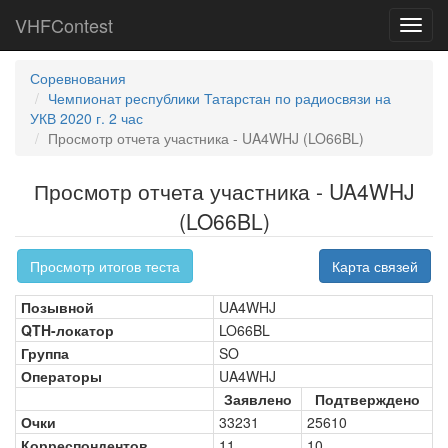
VHFContest
Toggl
navig
Соревнования
Чемпионат республики Татарстан по радиосвязи на
УКВ 2020 г. 2 час
Просмотр отчета участника - UA4WHJ (LO66BL)
Просмотр отчета участника - UA4WHJ
(LO66BL)
Просмотр итогов теста
Карта связей
Позывной
UA4WHJ
QTH-локатор
LO66BL
Группа
SO
Операторы
UA4WHJ
Заявлено
Подтверждено
Очки
33231
25610
Корреспондентов
11
10