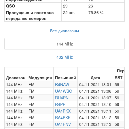
QSO
29
26
Пропущено и повторно
22 шт.
75.86 %
переданно номеров
Все диапазоны
144 MHz
432 MHz
Пере
Диапазон
Модуляция
Позывной
Дата
RST
Н
144 MHz
FM
R4NAW
04.11.2021 13:01
59
0
144 MHz
FM
UA4WBC
04.11.2021 13:06
59
0
144 MHz
FM
RU4PN
04.11.2021 13:07
59
0
144 MHz
FM
R4PP
04.11.2021 13:10
59
0
144 MHz
FM
UA4PKX
04.11.2021 13:11
59
0
144 MHz
FM
RA4PKK
04.11.2021 13:12
59
0
144 MHz
FM
UA4PNV
04.11.2021 13:13
59
0