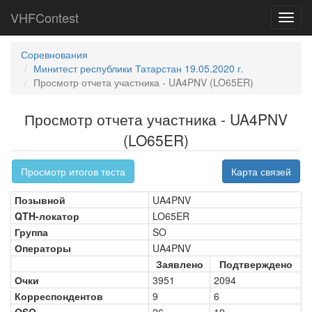
VHFContest
Toggl
navig
Соревнования
Минитест республики Татарстан 19.05.2020 г.
Просмотр отчета участника - UA4PNV (LO65ER)
Просмотр отчета участника - UA4PNV
(LO65ER)
Просмотр итогов теста
Карта связей
Позывной
UA4PNV
QTH-локатор
LO65ER
Группа
SO
Операторы
UA4PNV
Заявлено
Подтверждено
Очки
3951
2094
Корреспондентов
9
6