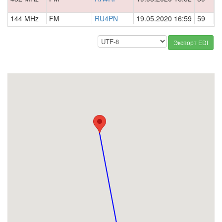
144 MHz
FM
RU4PN
19.05.2020 16:59
59
0
Экспорт EDI