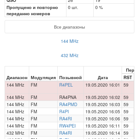
QSO
26
19
Пропущено и повторно
0 шт.
0 %
переданно номеров
Все диапазоны
144 MHz
432 MHz
Пере
Диапазон
Модуляция
Позывной
Дата
RST
Н
144 MHz
FM
R4PEL
19.05.2020 16:01
59
0
144 MHz
FM
RA4PNA
19.05.2020 16:02
59
0
144 MHz
FM
RA4PMD
19.05.2020 16:03
59
0
144 MHz
FM
R4PI
19.05.2020 16:05
59
0
144 MHz
FM
RA4RI
19.05.2020 16:06
59
0
144 MHz
FM
RW4PEI
19.05.2020 16:11
59
0
432 MHz
FM
RA4RI
19.05.2020 16:14
59
0