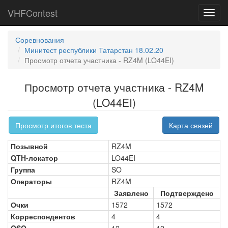
VHFContest
Toggl
navig
Соревнования
Минитест республики Татарстан 18.02.20
Просмотр отчета участника - RZ4M (LO44EI)
Просмотр отчета участника - RZ4M
(LO44EI)
Просмотр итогов теста
Карта связей
Позывной
RZ4M
QTH-локатор
LO44EI
Группа
SO
Операторы
RZ4M
Заявлено
Подтверждено
Очки
1572
1572
Корреспондентов
4
4