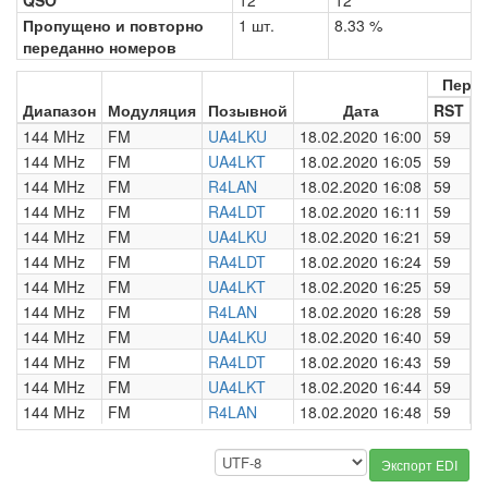
QSO
12
12
Пропущено и повторно
1 шт.
8.33 %
переданно номеров
Пере
Диапазон
Модуляция
Позывной
Дата
RST
Н
144 MHz
FM
UA4LKU
18.02.2020 16:00
59
0
144 MHz
FM
UA4LKT
18.02.2020 16:05
59
0
144 MHz
FM
R4LAN
18.02.2020 16:08
59
0
144 MHz
FM
RA4LDT
18.02.2020 16:11
59
0
144 MHz
FM
UA4LKU
18.02.2020 16:21
59
0
144 MHz
FM
RA4LDT
18.02.2020 16:24
59
0
144 MHz
FM
UA4LKT
18.02.2020 16:25
59
0
144 MHz
FM
R4LAN
18.02.2020 16:28
59
0
144 MHz
FM
UA4LKU
18.02.2020 16:40
59
0
144 MHz
FM
RA4LDT
18.02.2020 16:43
59
0
144 MHz
FM
UA4LKT
18.02.2020 16:44
59
0
144 MHz
FM
R4LAN
18.02.2020 16:48
59
0
Экспорт EDI