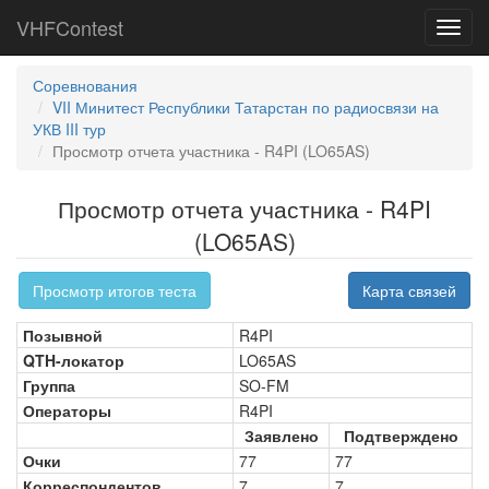
VHFContest
Toggl
navig
Соревнования
VII Минитест Республики Татарстан по радиосвязи на
УКВ III тур
Просмотр отчета участника - R4PI (LO65AS)
Просмотр отчета участника - R4PI
(LO65AS)
Просмотр итогов теста
Карта связей
Позывной
R4PI
QTH-локатор
LO65AS
Группа
SO-FM
Операторы
R4PI
Заявлено
Подтверждено
Очки
77
77
Корреспондентов
7
7