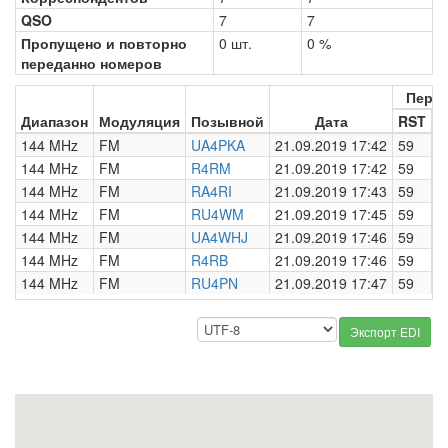
QSO
7
7
Пропущено и повторно
0 шт.
0 %
переданно номеров
Пере
Диапазон
Модуляция
Позывной
Дата
RST
Н
144 MHz
FM
UA4PKA
21.09.2019 17:42
59
0
144 MHz
FM
R4RM
21.09.2019 17:42
59
0
144 MHz
FM
RA4RI
21.09.2019 17:43
59
0
144 MHz
FM
RU4WM
21.09.2019 17:45
59
0
144 MHz
FM
UA4WHJ
21.09.2019 17:46
59
0
144 MHz
FM
R4RB
21.09.2019 17:46
59
0
144 MHz
FM
RU4PN
21.09.2019 17:47
59
0
Экспорт EDI