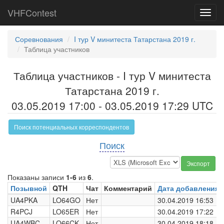
VHFContest
Toggl
navig
Соревнования
I тур V минитеста Татарстана 2019 г.
Таблица участников
Таблица участников - I тур V минитеста
Татарстана 2019 г.
03.05.2019 17:00 - 03.05.2019 17:29 UTC
Поиск потенциальных корреспондентов
Поиск
Экспорт
Показаны записи
1-6
из
6
.
Позывной
QTH
Чат
Комментарий
Дата добавления
UA4PKA
LO64GO
Нет
30.04.2019 16:53
R4PCJ
LO65ER
Нет
30.04.2019 17:22
UA4WBC
LO66CK
Нет
30.04.2019 18:18